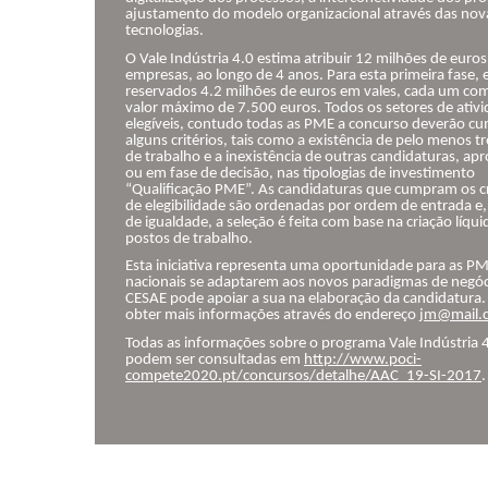
ajustamento do modelo organizacional através das nov
tecnologias.
O Vale Indústria 4.0 estima atribuir 12 milhões de euro
empresas, ao longo de 4 anos. Para esta primeira fase, 
reservados 4.2 milhões de euros em vales, cada um c
valor máximo de 7.500 euros. Todos os setores de ativ
elegíveis, contudo todas as PME a concurso deverão cu
alguns critérios, tais como a existência de pelo menos t
de trabalho e a inexistência de outras candidaturas, ap
ou em fase de decisão, nas tipologias de investimento
“Qualificação PME”. As candidaturas que cumpram os cr
de elegibilidade são ordenadas por ordem de entrada e
de igualdade, a seleção é feita com base na criação líqui
postos de trabalho.
Esta iniciativa representa uma oportunidade para as P
nacionais se adaptarem aos novos paradigmas de negóc
CESAE pode apoiar a sua na elaboração da candidatura
obter mais informações através do endereço
jm@mail.c
Todas as informações sobre o programa Vale Indústria 
podem ser consultadas em
http://www.poci-
compete2020.pt/concursos/detalhe/AAC_19-SI-2017
.