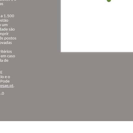
as
s a 1.500
estão
om um
idade são
mprir
rês postos
rovadas
itérios
, em caso
da de
ME
io e o
. Pode
esae.pt
.
4.0