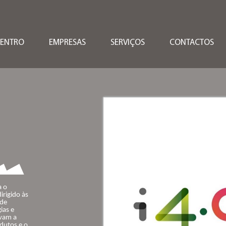
CENTRO
EMPRESAS
SERVIÇOS
CONTACTOS
a o
irigido às
 de
ias e
ovam a
odutos e o